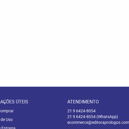
AÇÕES ÚTEIS
ATENDIMENTO
omprar
21 9
6424-8054
21 9
6424-8054
(WhatsApp)
 de Uso
ecommerce@editoraprologos.com
e Entrega